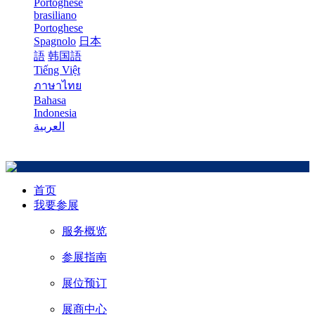
Portoghese
brasiliano
Portoghese
Spagnolo
日本
語
韩国語
Tiếng Việt
ภาษาไทย
Bahasa
Indonesia
العربية
首页
我要参展
服务概览
参展指南
展位预订
展商中心