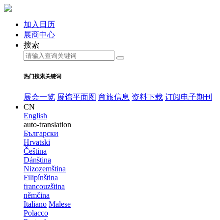
加入日历
展商中心
搜索
热门搜索关键词
展会一览
展馆平面图
商旅信息
资料下载
订阅电子期刊
CN
English
auto-translation
Български
Hrvatski
Čeština
Dánština
Nizozemština
Filipínština
francouzština
němčina
Italiano
Malese
Polacco