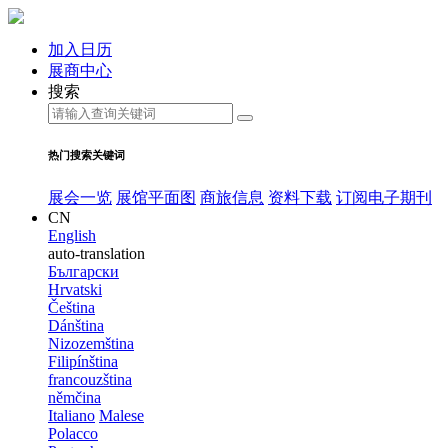
加入日历
展商中心
搜索
热门搜索关键词
展会一览
展馆平面图
商旅信息
资料下载
订阅电子期刊
CN
English
auto-translation
Български
Hrvatski
Čeština
Dánština
Nizozemština
Filipínština
francouzština
němčina
Italiano
Malese
Polacco