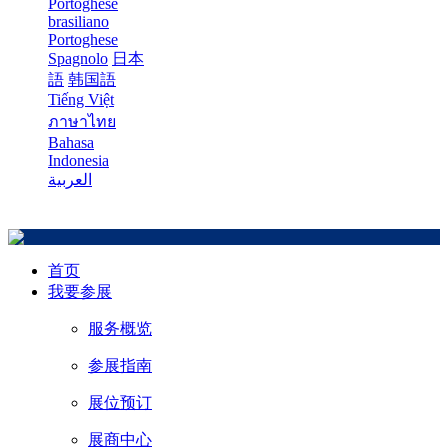
Portoghese
brasiliano
Portoghese
Spagnolo
日本
語
韩国語
Tiếng Việt
ภาษาไทย
Bahasa
Indonesia
العربية
首页
我要参展
服务概览
参展指南
展位预订
展商中心