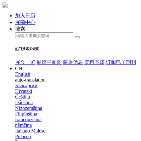
加入日历
展商中心
搜索
热门搜索关键词
展会一览
展馆平面图
商旅信息
资料下载
订阅电子期刊
CN
English
auto-translation
Български
Hrvatski
Čeština
Dánština
Nizozemština
Filipínština
francouzština
němčina
Italiano
Malese
Polacco