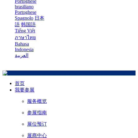
Portoghese
brasiliano
Portoghese
Spagnolo
日本
語
韩国語
Tiếng Việt
ภาษาไทย
Bahasa
Indonesia
العربية
首页
我要参展
服务概览
参展指南
展位预订
展商中心