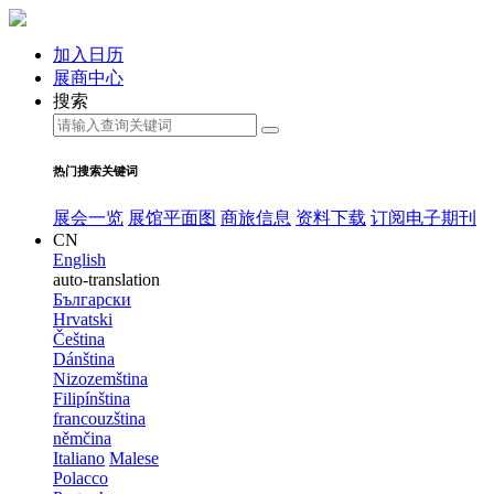
加入日历
展商中心
搜索
热门搜索关键词
展会一览
展馆平面图
商旅信息
资料下载
订阅电子期刊
CN
English
auto-translation
Български
Hrvatski
Čeština
Dánština
Nizozemština
Filipínština
francouzština
němčina
Italiano
Malese
Polacco