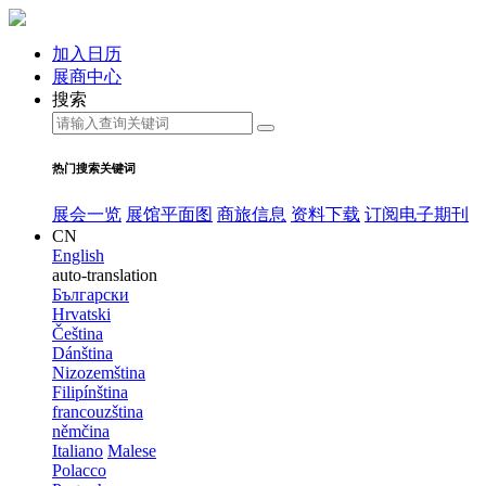
加入日历
展商中心
搜索
热门搜索关键词
展会一览
展馆平面图
商旅信息
资料下载
订阅电子期刊
CN
English
auto-translation
Български
Hrvatski
Čeština
Dánština
Nizozemština
Filipínština
francouzština
němčina
Italiano
Malese
Polacco