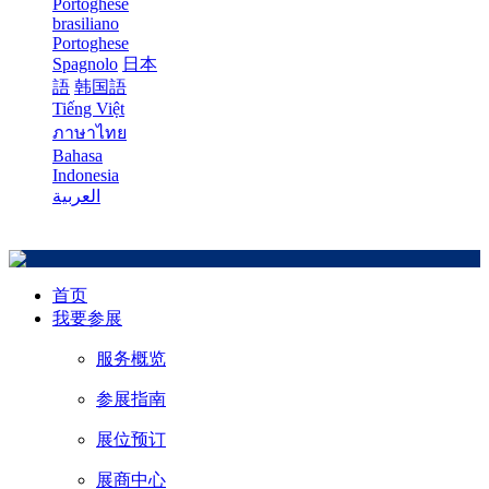
Portoghese
brasiliano
Portoghese
Spagnolo
日本
語
韩国語
Tiếng Việt
ภาษาไทย
Bahasa
Indonesia
العربية
首页
我要参展
服务概览
参展指南
展位预订
展商中心