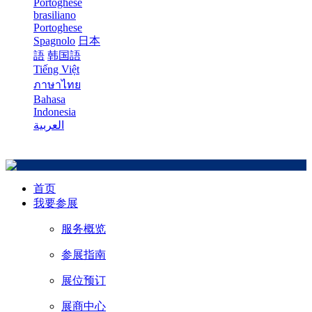
Portoghese
brasiliano
Portoghese
Spagnolo
日本
語
韩国語
Tiếng Việt
ภาษาไทย
Bahasa
Indonesia
العربية
首页
我要参展
服务概览
参展指南
展位预订
展商中心