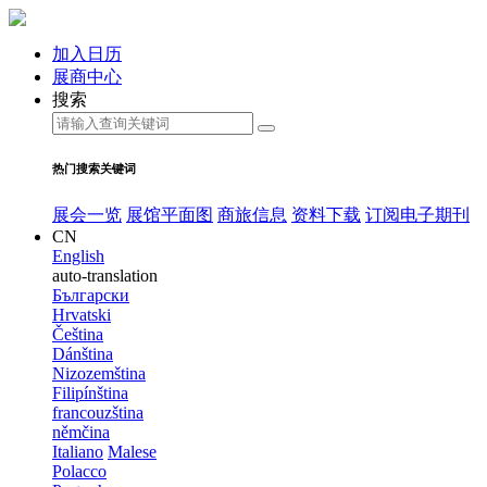
加入日历
展商中心
搜索
热门搜索关键词
展会一览
展馆平面图
商旅信息
资料下载
订阅电子期刊
CN
English
auto-translation
Български
Hrvatski
Čeština
Dánština
Nizozemština
Filipínština
francouzština
němčina
Italiano
Malese
Polacco