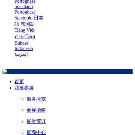
Portoghese
brasiliano
Portoghese
Spagnolo
日本
語
韩国語
Tiếng Việt
ภาษาไทย
Bahasa
Indonesia
العربية
首页
我要参展
服务概览
参展指南
展位预订
展商中心