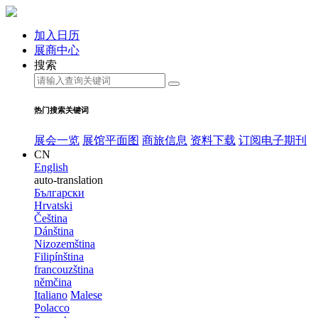
加入日历
展商中心
搜索
热门搜索关键词
展会一览
展馆平面图
商旅信息
资料下载
订阅电子期刊
CN
English
auto-translation
Български
Hrvatski
Čeština
Dánština
Nizozemština
Filipínština
francouzština
němčina
Italiano
Malese
Polacco