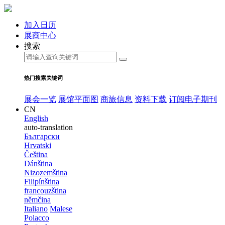
加入日历
展商中心
搜索
热门搜索关键词
展会一览
展馆平面图
商旅信息
资料下载
订阅电子期刊
CN
English
auto-translation
Български
Hrvatski
Čeština
Dánština
Nizozemština
Filipínština
francouzština
němčina
Italiano
Malese
Polacco