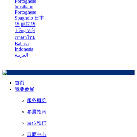
Portoghese
brasiliano
Portoghese
Spagnolo
日本
語
韩国語
Tiếng Việt
ภาษาไทย
Bahasa
Indonesia
العربية
首页
我要参展
服务概览
参展指南
展位预订
展商中心