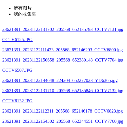
所有图片
我的收集夹
23621391_20231122131702_205568_652185793_CCTV7131.jpg
CCTV6125.JPG
23621391_20231122111423_205568_652146293_CCTV6800.jpg
23621391_20231122150658_205568_652380148_CCTV7704.jpg
CCTV6507.JPG
23621391_20231122144648_224204_652277028_YD6365.jpg
23621391_20231122131710_205568_652185846_CCTV7132.jpg
CCTV6132.JPG
23621391_20231122112311_205568_652146178_CCTV6823.jpg
23621391_20231122154302_205568_652344551_CCTV7760.jpg