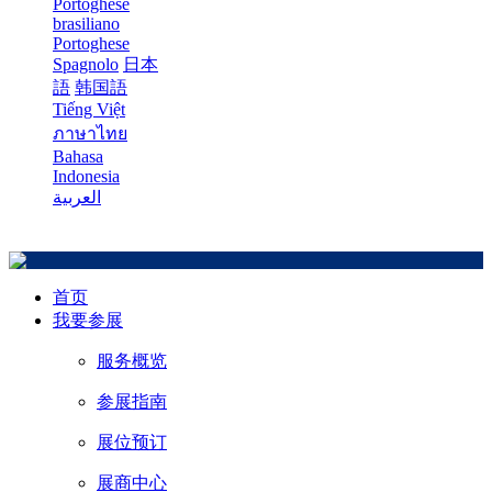
Portoghese
brasiliano
Portoghese
Spagnolo
日本
語
韩国語
Tiếng Việt
ภาษาไทย
Bahasa
Indonesia
العربية
首页
我要参展
服务概览
参展指南
展位预订
展商中心