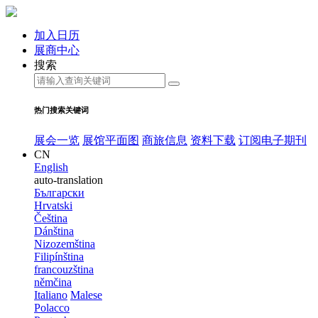
加入日历
展商中心
搜索
热门搜索关键词
展会一览
展馆平面图
商旅信息
资料下载
订阅电子期刊
CN
English
auto-translation
Български
Hrvatski
Čeština
Dánština
Nizozemština
Filipínština
francouzština
němčina
Italiano
Malese
Polacco