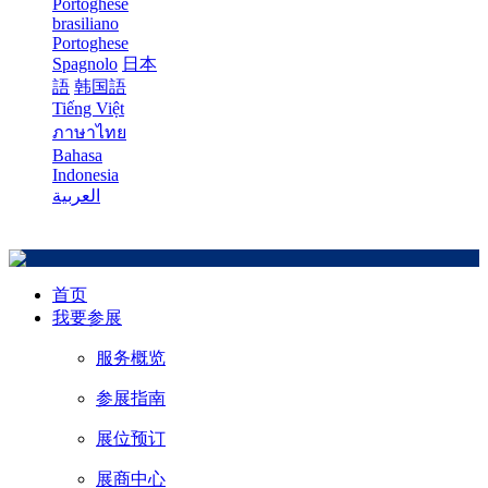
Portoghese
brasiliano
Portoghese
Spagnolo
日本
語
韩国語
Tiếng Việt
ภาษาไทย
Bahasa
Indonesia
العربية
首页
我要参展
服务概览
参展指南
展位预订
展商中心