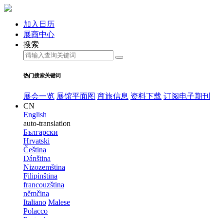
加入日历
展商中心
搜索
热门搜索关键词
展会一览
展馆平面图
商旅信息
资料下载
订阅电子期刊
CN
English
auto-translation
Български
Hrvatski
Čeština
Dánština
Nizozemština
Filipínština
francouzština
němčina
Italiano
Malese
Polacco