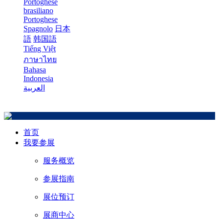
Portoghese
brasiliano
Portoghese
Spagnolo
日本
語
韩国語
Tiếng Việt
ภาษาไทย
Bahasa
Indonesia
العربية
首页
我要参展
服务概览
参展指南
展位预订
展商中心