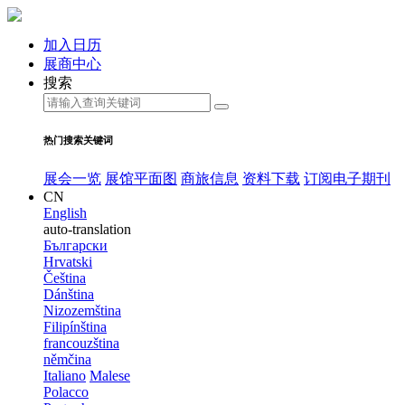
加入日历
展商中心
搜索
热门搜索关键词
展会一览
展馆平面图
商旅信息
资料下载
订阅电子期刊
CN
English
auto-translation
Български
Hrvatski
Čeština
Dánština
Nizozemština
Filipínština
francouzština
němčina
Italiano
Malese
Polacco