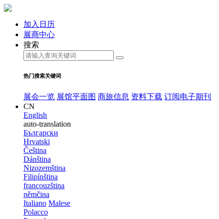
加入日历
展商中心
搜索
热门搜索关键词
展会一览
展馆平面图
商旅信息
资料下载
订阅电子期刊
CN
English
auto-translation
Български
Hrvatski
Čeština
Dánština
Nizozemština
Filipínština
francouzština
němčina
Italiano
Malese
Polacco