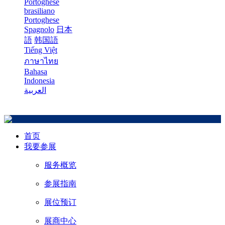
Portoghese
brasiliano
Portoghese
Spagnolo
日本
語
韩国語
Tiếng Việt
ภาษาไทย
Bahasa
Indonesia
العربية
首页
我要参展
服务概览
参展指南
展位预订
展商中心