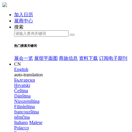
加入日历
展商中心
搜索
热门搜索关键词
展会一览
展馆平面图
商旅信息
资料下载
订阅电子期刊
CN
English
auto-translation
Български
Hrvatski
Čeština
Dánština
Nizozemština
Filipínština
francouzština
němčina
Italiano
Malese
Polacco