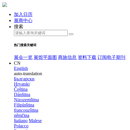
加入日历
展商中心
搜索
热门搜索关键词
展会一览
展馆平面图
商旅信息
资料下载
订阅电子期刊
CN
English
auto-translation
Български
Hrvatski
Čeština
Dánština
Nizozemština
Filipínština
francouzština
němčina
Italiano
Malese
Polacco