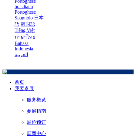
Portoghese
brasiliano
Portoghese
Spagnolo
日本
語
韩国語
Tiếng Việt
ภาษาไทย
Bahasa
Indonesia
العربية
首页
我要参展
服务概览
参展指南
展位预订
展商中心