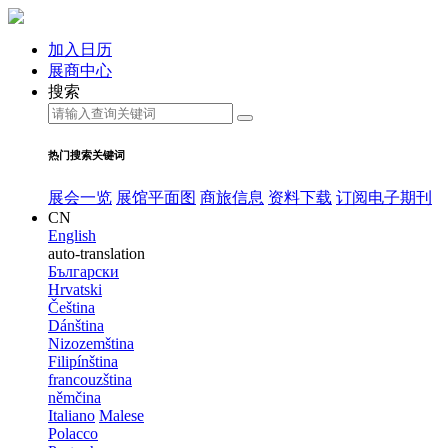
加入日历
展商中心
搜索
热门搜索关键词
展会一览
展馆平面图
商旅信息
资料下载
订阅电子期刊
CN
English
auto-translation
Български
Hrvatski
Čeština
Dánština
Nizozemština
Filipínština
francouzština
němčina
Italiano
Malese
Polacco