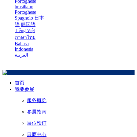
Portoghese
brasiliano
Portoghese
Spagnolo
日本
語
韩国語
Tiếng Việt
ภาษาไทย
Bahasa
Indonesia
العربية
首页
我要参展
服务概览
参展指南
展位预订
展商中心