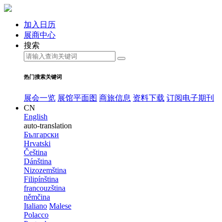
加入日历
展商中心
搜索
热门搜索关键词
展会一览
展馆平面图
商旅信息
资料下载
订阅电子期刊
CN
English
auto-translation
Български
Hrvatski
Čeština
Dánština
Nizozemština
Filipínština
francouzština
němčina
Italiano
Malese
Polacco