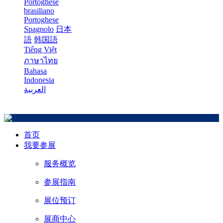
Portoghese
brasiliano
Portoghese
Spagnolo
日本
語
韩国語
Tiếng Việt
ภาษาไทย
Bahasa
Indonesia
العربية
首页
我要参展
服务概览
参展指南
展位预订
展商中心