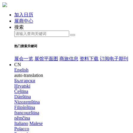
加入日历
展商中心
搜索
热门搜索关键词
展会一览
展馆平面图
商旅信息
资料下载
订阅电子期刊
CN
English
auto-translation
Български
Hrvatski
Čeština
Dánština
Nizozemština
Filipínština
francouzština
němčina
Italiano
Malese
Polacco