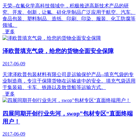
天荣--在氟化学高科技领域中，积极推进高新技术产品的研
究、开发、创新，让氟、硅化学制品广泛应用于航空、汽车、
食品包装、塑料制品、造纸、印刷、印染、服装、化工防腐等
领域。
更多
泽欧普填充气袋，给您的货物全面安全保障
2017-06-09
天津泽欧普包装材料有限公司是运输保护产品--填充气袋的专
业制造商，专注于保障货物在运输途中的安全。填充气袋适用
于集装箱、卡车、铁路以及散货船等运输方式。
更多
四展同期开创行业先河，swop”包材专区“直面终端
用户！
2017-06-09