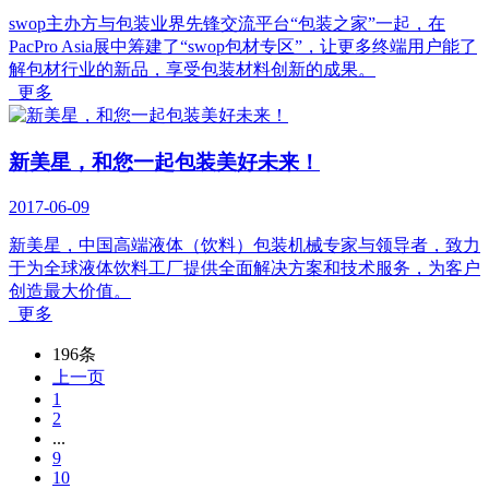
swop主办方与包装业界先锋交流平台“包装之家”一起，在
PacPro Asia展中筹建了“swop包材专区”，让更多终端用户能了
解包材行业的新品，享受包装材料创新的成果。
更多
新美星，和您一起包装美好未来！
2017-06-09
新美星，中国高端液体（饮料）包装机械专家与领导者，致力
于为全球液体饮料工厂提供全面解决方案和技术服务，为客户
创造最大价值。
更多
196条
上一页
1
2
...
9
10