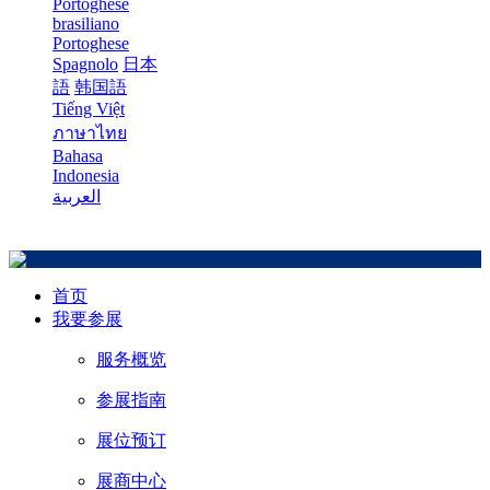
Portoghese
brasiliano
Portoghese
Spagnolo
日本
語
韩国語
Tiếng Việt
ภาษาไทย
Bahasa
Indonesia
العربية
首页
我要参展
服务概览
参展指南
展位预订
展商中心