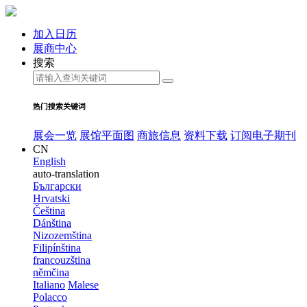
加入日历
展商中心
搜索
热门搜索关键词
展会一览
展馆平面图
商旅信息
资料下载
订阅电子期刊
CN
English
auto-translation
Български
Hrvatski
Čeština
Dánština
Nizozemština
Filipínština
francouzština
němčina
Italiano
Malese
Polacco