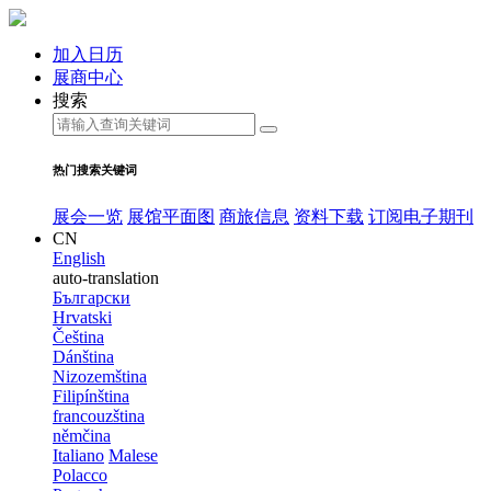
加入日历
展商中心
搜索
热门搜索关键词
展会一览
展馆平面图
商旅信息
资料下载
订阅电子期刊
CN
English
auto-translation
Български
Hrvatski
Čeština
Dánština
Nizozemština
Filipínština
francouzština
němčina
Italiano
Malese
Polacco