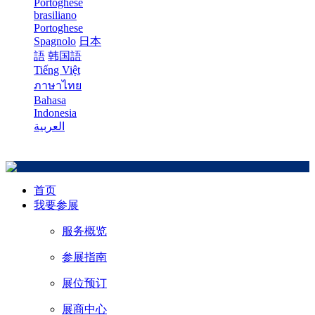
Portoghese
brasiliano
Portoghese
Spagnolo
日本
語
韩国語
Tiếng Việt
ภาษาไทย
Bahasa
Indonesia
العربية
首页
我要参展
服务概览
参展指南
展位预订
展商中心