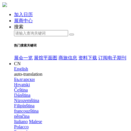
加入日历
展商中心
搜索
热门搜索关键词
展会一览
展馆平面图
商旅信息
资料下载
订阅电子期刊
CN
English
auto-translation
Български
Hrvatski
Čeština
Dánština
Nizozemština
Filipínština
francouzština
němčina
Italiano
Malese
Polacco