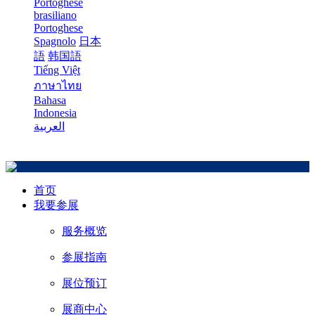
Portoghese
brasiliano
Portoghese
Spagnolo
日本
語
韩国語
Tiếng Việt
ภาษาไทย
Bahasa
Indonesia
العربية
首页
我要参展
服务概览
参展指南
展位预订
展商中心