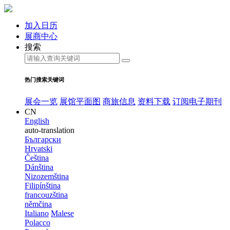
加入日历
展商中心
搜索
热门搜索关键词
展会一览
展馆平面图
商旅信息
资料下载
订阅电子期刊
CN
English
auto-translation
Български
Hrvatski
Čeština
Dánština
Nizozemština
Filipínština
francouzština
němčina
Italiano
Malese
Polacco