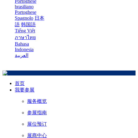
Portoghese
brasiliano
Portoghese
Spagnolo
日本
語
韩国語
Tiếng Việt
ภาษาไทย
Bahasa
Indonesia
العربية
首页
我要参展
服务概览
参展指南
展位预订
展商中心