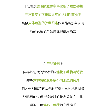
可以看到
透明的立体字符实现了层次分割
在不改变文字排版原有的识别性前提下
类似
人体造型的胶囊图案
作为品牌形象符号
巧妙表达了产品属性和使用场景
在
产品背书
上
同样以现代的设计手法
连接了药物与诗歌
并将
六种情绪凝练成不同形态的药片
药片中则蕴涵有以色彩渲染为主的风景图像
让吃药的过程与读诗时的状态关联在一起
强调一种
放心、舒缓
的心理感受