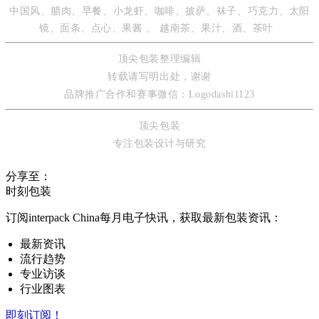
中国风、腊肉、早餐、小龙虾、咖啡、披萨、袜子、巧克力、太阳
镜、面条、点心、果酱 、 越南茶、果汁、酒、茶叶
顶尖包装整理编辑
转载请写明出处，谢谢
品牌推广合作
和赛事微信：Logodashi1123
顶尖包装
专注包装设计与研究
分享至：
时刻包装
订阅interpack China每月电子快讯，获取最新包装资讯：
最新资讯
流行趋势
专业访谈
行业图表
即刻订阅！