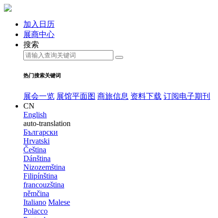
加入日历
展商中心
搜索
热门搜索关键词
展会一览
展馆平面图
商旅信息
资料下载
订阅电子期刊
CN
English
auto-translation
Български
Hrvatski
Čeština
Dánština
Nizozemština
Filipínština
francouzština
němčina
Italiano
Malese
Polacco