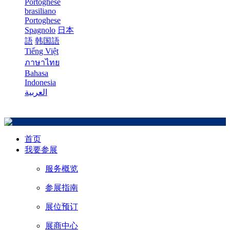
Portoghese
brasiliano
Portoghese
Spagnolo
日本
語
韩国語
Tiếng Việt
ภาษาไทย
Bahasa
Indonesia
العربية
首页
我要参展
服务概览
参展指南
展位预订
展商中心