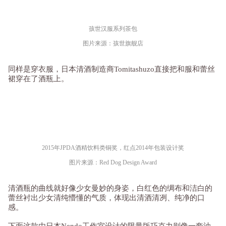
孩世汉服系列茶包
图片来源：孩世旗舰店
同样是穿衣服，日本清酒制造商Tomitashuzo直接把和服和蕾丝
裙穿在了酒瓶上。
2015年JPDA酒精饮料类铜奖，红点2014年包装设计奖
图片来源：Red Dog Design Award
清酒瓶的曲线就好像少女曼妙的身姿，白红色的绸布和洁白的
蕾丝衬出少女清纯懵懂的气质，体现出清酒清冽、纯净的口
感。