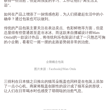
获得一些治愈，但是高强度的学习、工作让他们“离生活太
远”。
如何在产品上增添了一抹情感色彩，为人们搭建起生活中的小
确幸？通过包装也可以做到。
传统的产品包装主要关注在表达卖点、色彩鲜艳等方面，但是
总显得有些普通甚至是冷冰冰。而这款来自挪威设计师Mats
Ottdal的一款设计作品，将传统利乐包装设计成了一只憨态可掬
的小企鹅，看着它一摇一摆的走路姿势就非常的治愈。
企鹅概念包装
图片来源：Facebook@Mats Ottda
三得利在日本猫之日推出的猫耳朵瓶盖也同样是在包装上添加
了一点小心机。商家将瓶盖创新性的设计成了猫耳朵的形状，
让人们在日常喝水时也感受了萌萌哒的治愈气息。