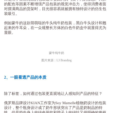
的配色等因素不断增强产品包装的视觉冲击力，使得消费者面
对摆满商品的货架时，目光很容易就被拥有独特设计的仿生包
装吸引。
例如蒙牛的这款萌萌哒的牛头纯牛奶包装，黑白牛头设计和翘
起来的牛耳朵，在一众规整长方体的白色牛奶盒中就显得尤为
显眼。
蒙牛纯牛奶
图片来源：L3 Branding
2、一眼看透产品的本质
除了标签，如何通过包装更直观地让人感知到产品的特征？
俄罗斯品牌设计KIAN工作室为Soy Mamelle植物奶设计的包装
设计，整个瓶身设计成了奶牛形状突出了产品是奶制品的特
性，但是奶牛身上的绿色斑纹和脖子上的绿叶又很明确的将植