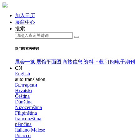
加入日历
展商中心
搜索
热门搜索关键词
展会一览
展馆平面图
商旅信息
资料下载
订阅电子期刊
CN
English
auto-translation
Български
Hrvatski
Čeština
Dánština
Nizozemština
Filipínština
francouzština
němčina
Italiano
Malese
Polacco