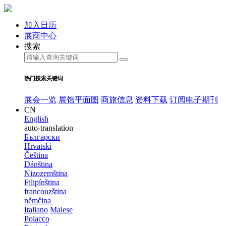
加入日历
展商中心
搜索
热门搜索关键词
展会一览
展馆平面图
商旅信息
资料下载
订阅电子期刊
CN
English
auto-translation
Български
Hrvatski
Čeština
Dánština
Nizozemština
Filipínština
francouzština
němčina
Italiano
Malese
Polacco