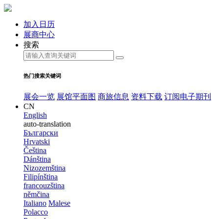
加入日历
展商中心
搜索
热门搜索关键词
展会一览
展馆平面图
商旅信息
资料下载
订阅电子期刊
CN
English
auto-translation
Български
Hrvatski
Čeština
Dánština
Nizozemština
Filipínština
francouzština
němčina
Italiano
Malese
Polacco