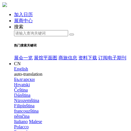
加入日历
展商中心
搜索
热门搜索关键词
展会一览
展馆平面图
商旅信息
资料下载
订阅电子期刊
CN
English
auto-translation
Български
Hrvatski
Čeština
Dánština
Nizozemština
Filipínština
francouzština
němčina
Italiano
Malese
Polacco