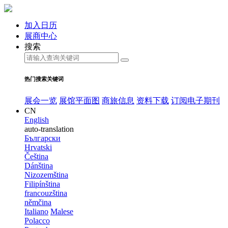
加入日历
展商中心
搜索
热门搜索关键词
展会一览
展馆平面图
商旅信息
资料下载
订阅电子期刊
CN
English
auto-translation
Български
Hrvatski
Čeština
Dánština
Nizozemština
Filipínština
francouzština
němčina
Italiano
Malese
Polacco