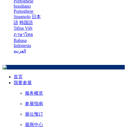
Portoghese
brasiliano
Portoghese
Spagnolo
日本
語
韩国語
Tiếng Việt
ภาษาไทย
Bahasa
Indonesia
العربية
首页
我要参展
服务概览
参展指南
展位预订
展商中心