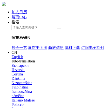
加入日历
展商中心
搜索
热门搜索关键词
展会一览
展馆平面图
商旅信息
资料下载
订阅电子期刊
CN
English
auto-translation
Български
Hrvatski
Čeština
Dánština
Nizozemština
Filipínština
francouzština
němčina
Italiano
Malese
Polacco