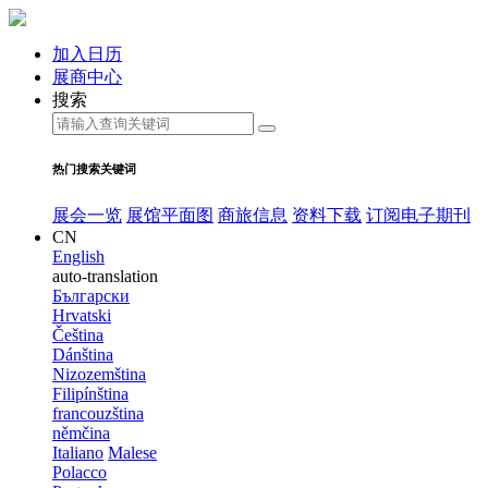
加入日历
展商中心
搜索
热门搜索关键词
展会一览
展馆平面图
商旅信息
资料下载
订阅电子期刊
CN
English
auto-translation
Български
Hrvatski
Čeština
Dánština
Nizozemština
Filipínština
francouzština
němčina
Italiano
Malese
Polacco