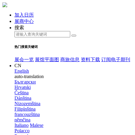
加入日历
展商中心
搜索
热门搜索关键词
展会一览
展馆平面图
商旅信息
资料下载
订阅电子期刊
CN
English
auto-translation
Български
Hrvatski
Čeština
Dánština
Nizozemština
Filipínština
francouzština
němčina
Italiano
Malese
Polacco