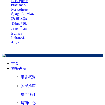
Portoghese
brasiliano
Portoghese
Spagnolo
日本
語
韩国語
Tiếng Việt
ภาษาไทย
Bahasa
Indonesia
العربية
首页
我要参展
服务概览
参展指南
展位预订
展商中心