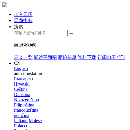
加入日历
展商中心
搜索
热门搜索关键词
展会一览
展馆平面图
商旅信息
资料下载
订阅电子期刊
CN
English
auto-translation
Български
Hrvatski
Čeština
Dánština
Nizozemština
Filipínština
francouzština
němčina
Italiano
Malese
Polacco