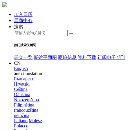
加入日历
展商中心
搜索
热门搜索关键词
展会一览
展馆平面图
商旅信息
资料下载
订阅电子期刊
CN
English
auto-translation
Български
Hrvatski
Čeština
Dánština
Nizozemština
Filipínština
francouzština
němčina
Italiano
Malese
Polacco