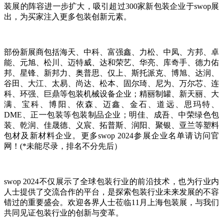
装展的阵容进一步扩大，吸引超过300家新包装企业于swop展
出，为买家注入更多包装创新元素。
部份新展商包括海天、中科、富强鑫、力松、中凤、方邦、卓
能、元旭、松川、迈特威、达和荣艺、华亮、库奇手、德力佑
邦、星锋、新邦力、奥普思、仅上、斯托派克、博旭、达润、
谷田、大江、太易、尚达、松本、固尔琦、尼为、万尔芯、连
科、环强、巨鼎等包装机械设备企业；精丽制罐、新天丽、大
满、宝科、博阳、依森、迈鑫、金石、道远、思玛特、
DME、正一包装等包装制品企业；明佳、成吾、中荣绿色包
装、乾润、佳晟德、义宸、拓普斯、润阳、聚银、亚兰等塑料
包材及新材料企业。更多swop 2024参展企业名单请访问官
网！(*未能尽录，排名不分先后）
swop 2024不仅展示了全球包装行业的前沿技术，也为行业内
人士提供了交流合作的平台，是探索包装行业未来发展的不容
错过的重要盛会。欢迎各界人士莅临11月上海包装展，与我们
共同见证包装行业的创新与变革。