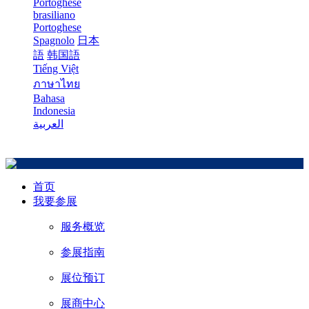
Portoghese
brasiliano
Portoghese
Spagnolo
日本
語
韩国語
Tiếng Việt
ภาษาไทย
Bahasa
Indonesia
العربية
首页
我要参展
服务概览
参展指南
展位预订
展商中心