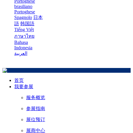
Portoghese
brasiliano
Portoghese
Spagnolo
日本
語
韩国語
Tiếng Việt
ภาษาไทย
Bahasa
Indonesia
العربية
首页
我要参展
服务概览
参展指南
展位预订
展商中心