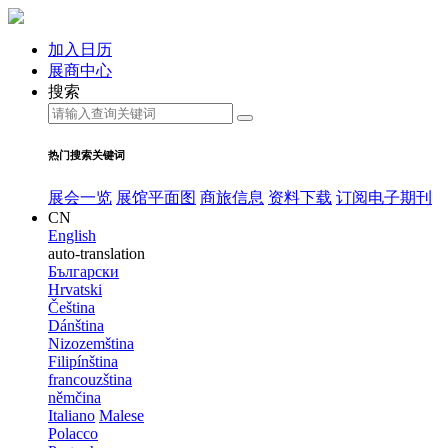
加入日历
展商中心
搜索
热门搜索关键词
展会一览
展馆平面图
商旅信息
资料下载
订阅电子期刊
CN
English
auto-translation
Български
Hrvatski
Čeština
Dánština
Nizozemština
Filipínština
francouzština
němčina
Italiano
Malese
Polacco