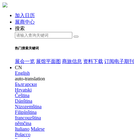
加入日历
展商中心
搜索
热门搜索关键词
展会一览
展馆平面图
商旅信息
资料下载
订阅电子期刊
CN
English
auto-translation
Български
Hrvatski
Čeština
Dánština
Nizozemština
Filipínština
francouzština
němčina
Italiano
Malese
Polacco