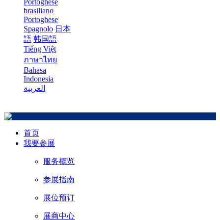
Portoghese
brasiliano
Portoghese
Spagnolo
日本
語
韩国語
Tiếng Việt
ภาษาไทย
Bahasa
Indonesia
العربية
首页
我要参展
服务概览
参展指南
展位预订
展商中心