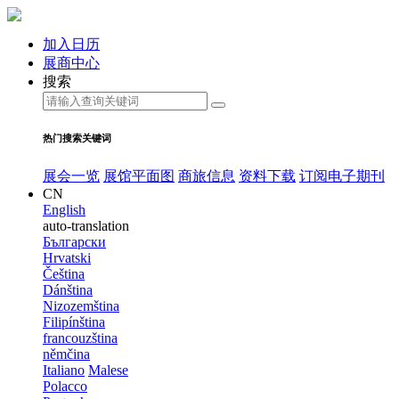
加入日历
展商中心
搜索
热门搜索关键词
展会一览
展馆平面图
商旅信息
资料下载
订阅电子期刊
CN
English
auto-translation
Български
Hrvatski
Čeština
Dánština
Nizozemština
Filipínština
francouzština
němčina
Italiano
Malese
Polacco