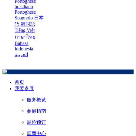
Portoghese
brasiliano
Portoghese
Spagnolo
日本
語
韩国語
Tiếng Việt
ภาษาไทย
Bahasa
Indonesia
العربية
首页
我要参展
服务概览
参展指南
展位预订
展商中心