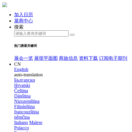
加入日历
展商中心
搜索
热门搜索关键词
展会一览
展馆平面图
商旅信息
资料下载
订阅电子期刊
CN
English
auto-translation
Български
Hrvatski
Čeština
Dánština
Nizozemština
Filipínština
francouzština
němčina
Italiano
Malese
Polacco