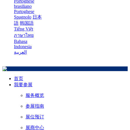
Portoghese
brasiliano
Portoghese
Spagnolo
日本
語
韩国語
Tiếng Việt
ภาษาไทย
Bahasa
Indonesia
العربية
首页
我要参展
服务概览
参展指南
展位预订
展商中心