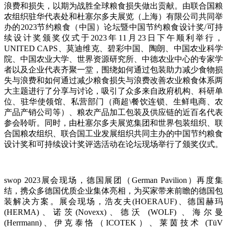
浪费和损失，以期为战胜全球粮食损失做出贡献。由联合国粮
农组织驻华代表处和杜塞尔多夫展览（上海）有限公司共同举
办的2023节约粮食（中国）论坛暨中国节约粮食设计奖/可持
续设计奖颁奖仪式于2023年11月23日下午顺利举行，
UNITED CAPS、莫迪维克、碧彩中国、陶朗、中国农业科学
院、中国农业大学、世界资源研究所、中德农业中心的专家学
者以及企业代表齐聚一堂，围绕如何通过包装助力减少食物损
失与浪费和如何通过减少粮食损失与浪费改善农业粮食体系两
大主题进行了分享与讨论，吸引了众多来自政府机构、科研单
位、驻华使领馆、私营部门（商超\餐饮连锁、生鲜电商、农
产品产销公司等）、粮农产品加工包装及供应链的近百名代表
参会聆听。同时，由杜塞尔多夫展览集团和世界包装组织、联
合国粮农组织、联合国工业发展组织共同主办的中国节约粮食
设计奖和可持续设计奖评选活动在论坛现场举行了颁奖仪式。
swop 2023展会现场，德国展团（German Pavilion）再度集
结，携众多德国优质企业集体亮相，为买家带来前瞻的德国包
装解决方案。展会现场，浩友夫(HOERAUF)、德国赫玛
(HERMA)、诺茨(Novexx)、德沃 (WOLF) 、海尔曼
(Herrmann)、伊克泰恪（ICOTEK）、莱茵技术 (TüV