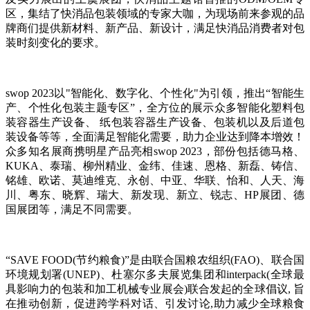
区，集结了快消品包装领域的专家大咖，为现场前来参观的品
牌商们提供新材料、新产品、新设计，满足快消品消费者对包
装时刻变化的要求。
swop 2023以"智能化、数字化、个性化"为引领，推出“智能生
产、个性化包装主题专区”，全方位的展示众多智能化塑料包
装容器生产设备、 纸包装容器生产设备、包装机以及后道包
装设备等等，全面满足智能化需要，助力企业达到降本增效！
众多知名展商携明星产品亮相swop 2023，部份包括德马格、
KUKA、泰瑞、柳州精业、金纬、佳速、恩格、新磊、铸信、
铭雄、欧诺、莫迪维克、永创、中亚、华联、怡和、人天、海
川、粤东、晓辉、瑞大、新发现、新立、锐志、HP展团、德
国展团等，满足不同需要。
“SAVE FOOD(节约粮食)”是由联合国粮农组织(FAO)、联合国
环境规划署(UNEP)、杜塞尔多夫展览集团和interpack(全球最
具影响力的包装和加工机械专业展会)联合发起的全球倡议, 旨
在推动创新，促进跨学科对话、引发讨论,助力减少全球粮食