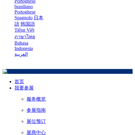
Portoghese
brasiliano
Portoghese
Spagnolo
日本
語
韩国語
Tiếng Việt
ภาษาไทย
Bahasa
Indonesia
العربية
首页
我要参展
服务概览
参展指南
展位预订
展商中心