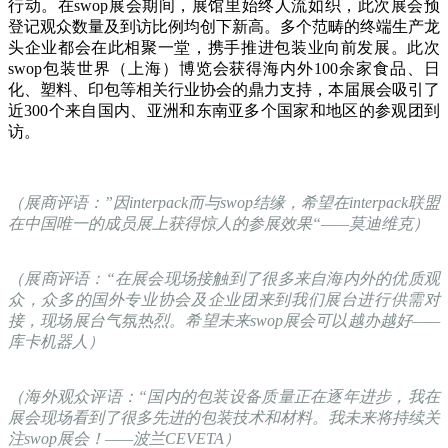
行动。在swop展会期间，展馆里始终人流如织，此次展会预
登记观众数量及到访比例均创下新高。多个范畴的终端生产龙
头企业都会在此相聚一堂，携手推进包装业向前发展。此次
swop包装世界（上海）博览会获得海内外100余家食品、日
化、塑料、印包等相关行业协会的鼎力支持，本届展会吸引了
近300个来自国内、亚洲和东南亚多个国家和地区的参观团到
访。
（展商评语：”因interpack而与swop结缘，希望在interpack联盟
在中国唯一的成员展上获得惊人的参展效果“——莫迪维克）
（展商评语：“在展会现场接触到了很多来自海内外的优质观
众，众多的国外专业协会及企业团来到我们展台进行供需对
接，现场展台气氛热烈。希望未来swop展会可以越办越好——
库卡机器人）
（海外观众评语：“国内的包装设备质量正在逐年进步，我在
展会现场看到了很多先进的包装技术和材料。我未来将持续关
注swop展会！——波兰CEVETA）