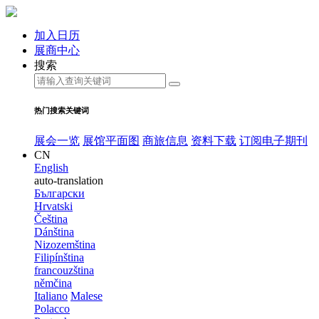
加入日历
展商中心
搜索
热门搜索关键词
展会一览
展馆平面图
商旅信息
资料下载
订阅电子期刊
CN
English
auto-translation
Български
Hrvatski
Čeština
Dánština
Nizozemština
Filipínština
francouzština
němčina
Italiano
Malese
Polacco