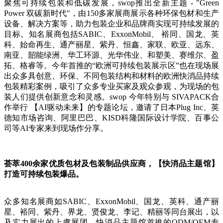
聚焦可持续包装和低碳发展，swop推出全新主题 - "Green
Power 双碳新时代"，由150多家展商展示各种环保包材和生产
设备、解决方案等，助力包装企业和品牌商实现可持续发展的
目标。知名展商包括SABIC、ExxonMobil、 裕同、国龙、英
科、始命再生、通产丽星、紫丹、恒鑫、家联、欧亚、远东、
南亚、韶能绿洲、华工环源、光华伟业、和塑美、赛维尔、盈
拓、格睿等。今年首推的“欧洲可持续包装展示区”也在现场展
出众多具创意、环保、不同包装结构和材料的欧洲快消品持续
包装精彩案例，吸引了众多专业买家及观众参观，为现场的包
装人们提供创新意念和灵感。swop 今年特别与 SIVAPACK合
作举行 【AI驱动未来】的专题论坛，邀请了日本Plug Inc、英
德知市场咨询、阿里巴巴、KISD科隆国际设计学院、百事公
司等AI专家来到现场作分享。
荟萃400余家优质包材及包装制品供应商，【快消品主题馆】
打造可持续包装爆品。
众多知名展商如SABIC、ExxonMobil、国龙、英科、通产丽
星、裕同、紫丹、界龙、贤俊龙、李记、精丽等同台展出，以
及实力展出的上虞展团，快消品主题馆首推的ODM/OEM专