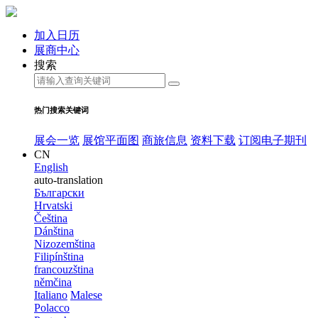
加入日历
展商中心
搜索
热门搜索关键词
展会一览
展馆平面图
商旅信息
资料下载
订阅电子期刊
CN
English
auto-translation
Български
Hrvatski
Čeština
Dánština
Nizozemština
Filipínština
francouzština
němčina
Italiano
Malese
Polacco