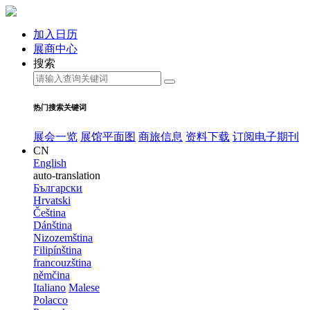
加入日历
展商中心
搜索
热门搜索关键词
展会一览
展馆平面图
商旅信息
资料下载
订阅电子期刊
CN
English
auto-translation
Български
Hrvatski
Čeština
Dánština
Nizozemština
Filipínština
francouzština
němčina
Italiano
Malese
Polacco