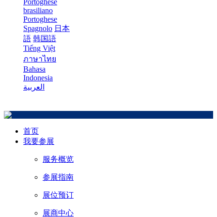
Portoghese
brasiliano
Portoghese
Spagnolo
日本
語
韩国語
Tiếng Việt
ภาษาไทย
Bahasa
Indonesia
العربية
首页
我要参展
服务概览
参展指南
展位预订
展商中心