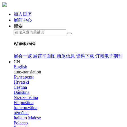
加入日历
展商中心
搜索
热门搜索关键词
展会一览
展馆平面图
商旅信息
资料下载
订阅电子期刊
CN
English
auto-translation
Български
Hrvatski
Čeština
Dánština
Nizozemština
Filipínština
francouzština
němčina
Italiano
Malese
Polacco