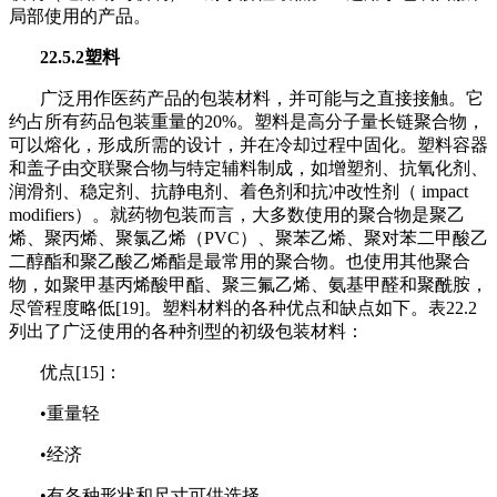
局部使用的产品。
22.5.2塑料
广泛用作医药产品的包装材料，并可能与之直接接触。它
约占所有药品包装重量的20%。塑料是高分子量长链聚合物，
可以熔化，形成所需的设计，并在冷却过程中固化。塑料容器
和盖子由交联聚合物与特定
辅料
制成，如增塑剂、抗氧化剂、
润滑剂、稳定剂、抗静电剂、着色剂和抗冲改性剂
（ impact
modifiers）
。就药物包装而言，大多数使用的聚合物是聚乙
烯、聚丙烯、聚氯乙烯（PVC）、聚苯乙烯、聚对苯二甲酸乙
二醇酯和聚乙酸乙烯酯是最常用的聚合物。也使用其他聚合
物，如聚甲基丙烯酸甲酯、聚三氟乙烯、氨基甲醛和聚酰胺，
尽管程度略低[19]。塑料材料的各种优点和缺点如下。表22.2
列出了广泛使用的各种剂型的初级包装材料：
优点[15]：
•重量轻
•经济
•有各种形状和尺寸可供选择