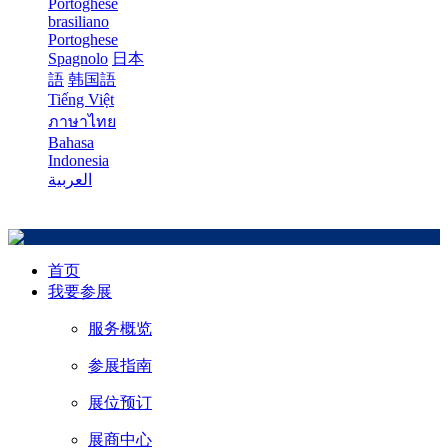
Portoghese
brasiliano
Portoghese
Spagnolo
日本
語
韩国語
Tiếng Việt
ภาษาไทย
Bahasa
Indonesia
العربية
首页
我要参展
服务概览
参展指南
展位预订
展商中心