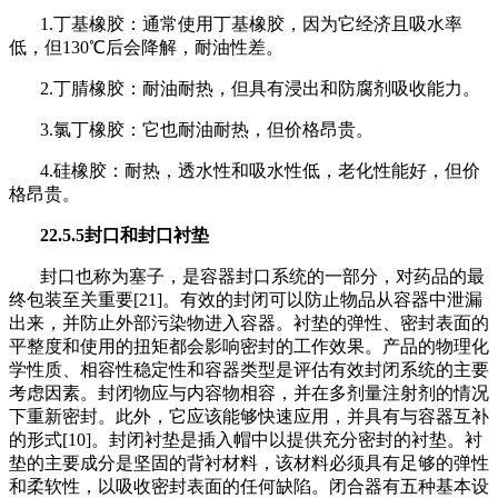
1.丁基橡胶：通常使用丁基橡胶，因为它经济且吸水率
低，但130℃后会降解，耐油性差。
2.丁腈橡胶：耐油耐热，但具有浸出和防腐剂吸收能力
。
3.氯丁橡胶：它也耐油耐热，但价格昂贵。
4.硅橡胶：耐热，透水性和吸水性低，老化性能好，但价
格昂贵。
22.5.5封口和封口衬垫
封口也称为塞子，是容器封口系统的一部分，对药品的最
终包装至关重要[21]。有效的封闭可以防止物品从容器中泄漏
出来，并防止外部污染物进入容器。衬垫的弹性、密封表面的
平整度和使用的扭矩都会影响密封的工作效果。产品的物理化
学性质、相容性稳定性和容器类型是评估有效封闭系统的主要
考虑因素。封闭物应与内容物相容，并在多剂量注射剂的情况
下重新密封。此外，它应该能够快速应用，并具有与容器互补
的形式[10]。封闭衬垫是插入帽中以提供充分密封的衬垫。衬
垫的主要成分是坚固的背衬材料，该材料必须具有足够的弹性
和柔软性，以吸收密封表面的任何缺陷。闭合器有五种基本设