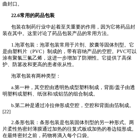
曲封口。
22.6常用的药品包装
包装在制药行业中起着至关重要的作用，因为它将药品封
装在其中。这里讨论了药品包装产品的常用方法。
1.泡罩包装：泡罩包装常用于片剂、胶囊等固体
剂型
。它
是由塑料片（PVC）制成的，带有容纳产品的空腔。PVC可以
涂有聚氯三氟乙烯，这进一步增加了防潮性。它提供了高保
护、防篡改和更高的患者依从性。
泡罩包装有两种类型：
a.第一种，其空腔由透明热成型塑料制成，背面/盖子由透
明塑料或塑料、纸张和/或铝箔的组合制成。
b.第二种是通过冷拉伸形成空腔，空腔和背面由箔制成。
[22]
2.条形包装：条形包装是包装固体剂型的另一种形式。两
片柔性热密封薄膜通过加热的往复式板或加热的卷边辊形成。
在最终密封之前，药物将滴入每个口袋。