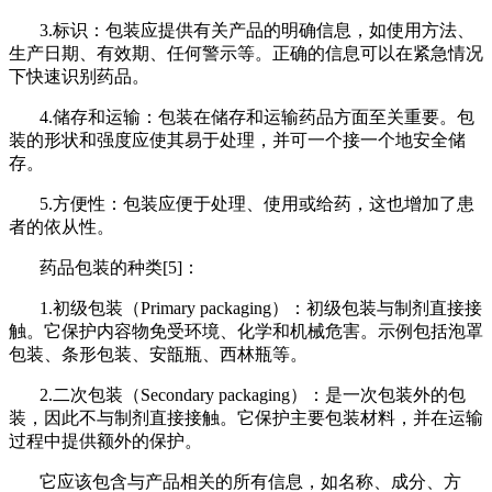
3.标识：包装应提供有关产品的明确信息，如使用
方法
、
生产日期、有效期、任何
警示
等。正确的信息可以在紧急情况
下快速识别药品。
4.储存和运输：包装在储存和运输药品方面至关重要。包
装的形状和强度应使其易于处理，并可一个接一个地安全储
存。
5.方便性：包装应便于处理、使用或给药，这也增加了患
者的依从性。
药品包装的种类[5]：
1.初级包装
（Primary packaging）
：初级包装与
制剂
直接接
触。它保护内容物免受环境、化学和机械危害。示例包括
泡罩
包装
、条
形包装
、安瓿
瓶
、
西林
瓶等。
2.二次包装
（Secondary packaging）
：是一次包装外的包
装，因此不与
制剂
直接接触。它保护主要包装材料，并在运输
过程中提供额外的保护。
它应该包含与产品相关的所有信息，如名称、成分、方