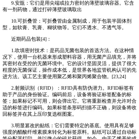
9.安瓿：它们是用尖端或拉力密封的薄壁玻璃容器。它含
有一剂药物，通过打碎薄壁玻璃取出
10.可折叠管：可折叠管由金属制成，用于包装半固体剂
型，如软膏、乳膏、糊状物等。它们不透水、不透气等。
近期药品包装[4]：
1.吹填密封技术：是药品无菌包装的首选方法。在这种情
况下，使用一台机器来形成塑料容器，用无菌产品填充，并将
其密封在受控的无菌环境中。它的设计坚固灵活，提供了很大
程度的无菌保证，操作成本低，是世界各地监管机构认可的先
进方法。该工艺主要使用聚乙烯和聚丙烯聚合物。[23,24]
2.射频识别（RFID）：RFID具有防伪潜力。RFID标签有
助于产品的身份验证。编码前后，设备将验证标签配备的标
签；如果标记不可用，则会弹出它。它将重新检查并允许对合
适的标签进行编码。如果标签条形码扫描不正确，则设备将收
回标签并在其上压印复选框图案。
3.明显篡改的贴纸：它们需要特定的基底。使用具有足够
强度的醋酸纤维素膜来转化为标签原料。贴纸可以通过自动标
签分配器打印，并以微小的碎片获得。如今，由于乙烯基的成