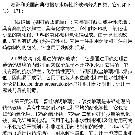
欧洲和美国药典根据耐水解性将玻璃分为四类。它们如下
[15，17]：
1.I型玻璃（硼硅酸盐玻璃）：它是硼硅酸盐或中性玻璃，
具有高的抗水解性，具有化学惰性。它们由80%的二氧化硅、
少量的氧化铝、10%的氧化硼和氧化钠组成。由于膨胀系数
低，它具有优越的热冲击性能。它用于注射用药物和非注射用
药物
制剂
的包装。它也用于强酸和强碱。
2.II型玻璃（处理过的钠钙玻璃）：它是通过用硫处理普
通钠钙玻璃的内部平面来保护瓶子不开花/风化而获得的。它
具有高的抗水解性，化学惰性更强，与硼硅酸盐玻璃相比熔点
低，因此易于成型。它用于包装大多数酸性和中性水性制剂，
无论是Injection drug preparations还是注射用药物制剂，适用于
灌装前后的消毒。
3.第三类玻璃（普通钠钙玻璃）：该类玻璃是未经处理的
钠钙玻璃，具有中等的耐水解性和平均的耐化学性。它包括
10%的氧化钙、15%的氧化钠、75%的二氧化硅和少量的氧化
镁、氧化钾和氧化铝。它用于包装非水性制剂以及注射用药物
（不包括冻干制剂）和非注射用药物制剂的粉末。[18]4.IV型
玻璃（通用钠钙玻璃）：耐水解性最低。它适用于包装口服和