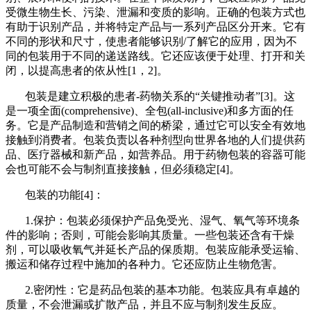
受微生物生长、污染、泄漏和变质的影响。正确的包装方式也
有助于识别产品，并将特定产品与一系列产品区分开来。它有
不同的形状和尺寸，使患者能够识别/了解它的应用，因为不
同的包装用于不同的递送路线。它还应该便于处理、打开和关
闭，以提高患者的依从性[1，2]。
包装是建立积极的患者-药物关系的“关键推动者”[3]。这
是一项全面
(comprehensive)
、全
包(all-inclusive)
和多方面的任
务。它是产品制造和营销之间的桥梁，通过它可以安全有效地
接触到消费者。包装负责以各种剂型向世界各地的人们提供药
品、医疗器械和新产品，如营养品。用于药物包装的容器可能
会也可能不会与制剂直接接触，但必须稳定[4]。
包装的功能[4]：
1.保护：包装必须保护产品免受光、湿气、氧气等环境条
件的影响；否则，可能会影响其质量。一些包装还含有干燥
剂，可以吸收氧气并延长产品的保质期。包装应能承受运输、
搬运和储存过程中施加的各种力。它还应防止生物危害。
2.密闭性：它是药品包装的基本功能。包装应具有卓越的
质量，不会泄漏或扩散产品，并且不应与
制剂
发生反应。