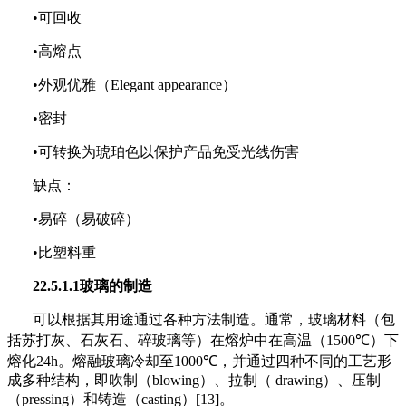
•可回收
•高熔点
•外观优雅
（Elegant appearance）
•密封
•
可
转换为琥珀色以保护产品免受光线伤害
缺点：
•易碎（易破碎）
•比塑料重
22.5.1.1玻璃的制造
可以根据其用途通过各种方法制造。通常，玻璃材料（包
括苏打灰、石灰石、碎玻璃等）在熔炉中在高温（1500
℃
）下
熔化24
h
。熔融玻璃冷却至1000
℃
，并通过四种不同的工艺形
成多种结构，即吹制
（blowing）
、拉制
（ drawing）
、压制
（pressing）
和铸造
（casting）
[13]。