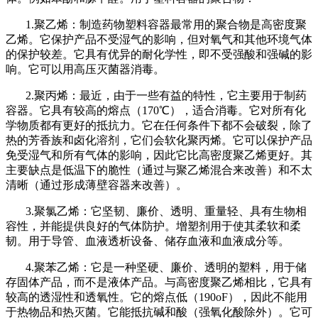
1
.
聚乙烯：制造药物塑料容器最常用的聚合物是高密度聚
乙烯。它保护产品不受湿气的影响，但对氧气和其他环境气体
的保护较差。它具有优异的耐化学性，即不受强酸和强碱的影
响。它可以用高压灭菌器消毒。
2.聚丙烯：最近，由于一些有益的特性，它主要用于制药
容器。它具有较高的熔点（170
℃
），适合消毒。它对所有化
学物质都有更好的抵抗力。它在任何条件下都不会破裂，除了
热的芳香族和卤化溶剂，它们会软化聚丙烯。它可以保护产品
免受湿气和所有气体的影响，因此它比高密度聚乙烯更好。其
主要缺点是低温下的脆性（通过与聚乙烯混合来改善）和不太
清晰（通过形成薄壁容器来改善）。
3.聚氯乙烯：它坚韧、廉价、透明、重量轻、具有生物相
容性，并能提供良好的气体防护。增塑剂用于使其柔软和柔
韧。用于导管、血液透析设备、储存血液和血液成分等。
4.聚苯乙烯：它是一种坚硬、廉价、透明的塑料，用于储
存固体产品，而不是液体产品。与高密度聚乙烯相比，它具有
较高的透湿性和透氧性。它的熔点低（190oF），因此不能用
于热物品和热灭菌。它能抵抗碱和酸（强氧化酸除外）。它可