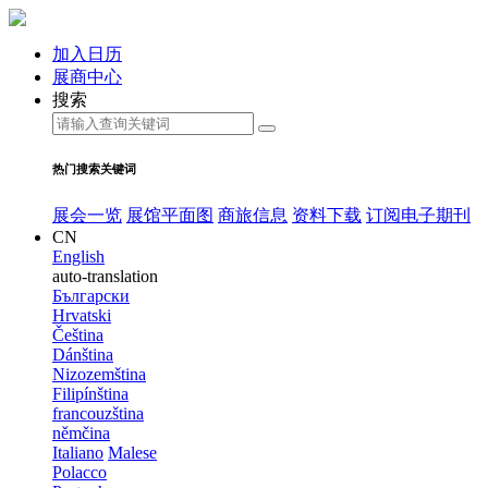
加入日历
展商中心
搜索
热门搜索关键词
展会一览
展馆平面图
商旅信息
资料下载
订阅电子期刊
CN
English
auto-translation
Български
Hrvatski
Čeština
Dánština
Nizozemština
Filipínština
francouzština
němčina
Italiano
Malese
Polacco