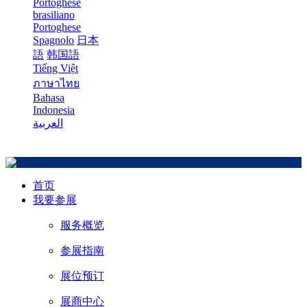
Portoghese
brasiliano
Portoghese
Spagnolo
日本
語
韩国語
Tiếng Việt
ภาษาไทย
Bahasa
Indonesia
العربية
首页
我要参展
服务概览
参展指南
展位预订
展商中心