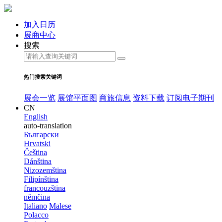
加入日历
展商中心
搜索
热门搜索关键词
展会一览
展馆平面图
商旅信息
资料下载
订阅电子期刊
CN
English
auto-translation
Български
Hrvatski
Čeština
Dánština
Nizozemština
Filipínština
francouzština
němčina
Italiano
Malese
Polacco