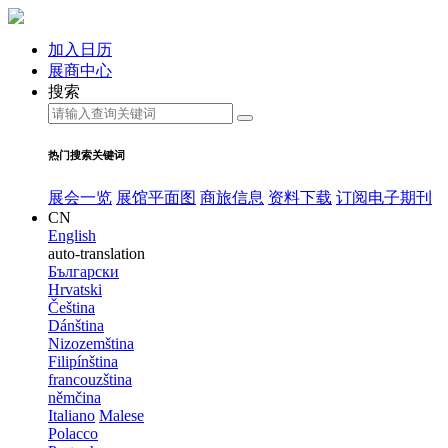
加入日历
展商中心
搜索
热门搜索关键词
展会一览
展馆平面图
商旅信息
资料下载
订阅电子期刊
CN
English
auto-translation
Български
Hrvatski
Čeština
Dánština
Nizozemština
Filipínština
francouzština
němčina
Italiano
Malese
Polacco