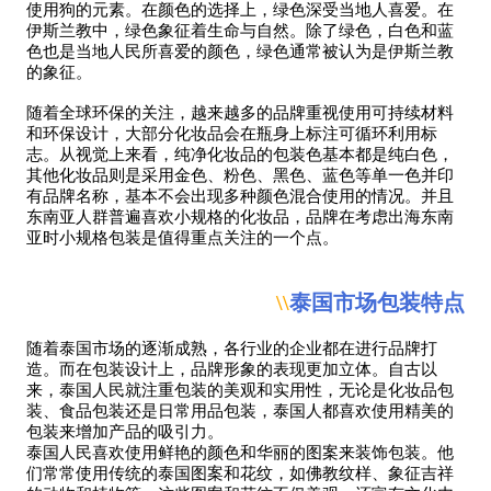
使用狗的元素。在颜色的选择上，绿色深受当地人喜爱。在
伊斯兰教中，绿色象征着生命与自然。除了绿色，白色和蓝
色也是当地人民所喜爱的颜色，绿色通常被认为是伊斯兰教
的象征。
随着全球环保的关注，越来越多的品牌重视使用可持续材料
和环保设计，大部分化妆品会在瓶身上标注可循环利用标
志。从视觉上来看，纯净化妆品的包装色基本都是纯白色，
其他化妆品则是采用金色、粉色、黑色、蓝色等单一色并印
有品牌名称，基本不会出现多种颜色混合使用的情况。并且
东南亚人群普遍喜欢小规格的化妆品，品牌在考虑出海东南
亚时小规格包装是值得重点关注的一个点。
\\
泰国市场包装特点
随着泰国市场的逐渐成熟，各行业的企业都在进行品牌打
造。而在包装设计上，品牌形象的表现更加立体。自古以
来，泰国人民就注重包装的美观和实用性，无论是化妆品包
装、食品包装还是日常用品包装，泰国人都喜欢使用精美的
包装来增加产品的吸引力。
泰国人民喜欢使用鲜艳的颜色和华丽的图案来装饰包装。他
们常常使用传统的泰国图案和花纹，如佛教纹样、象征吉祥