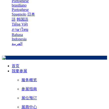
Portoghese
brasiliano
Portoghese
Spagnolo
日本
語
韩国語
Tiếng Việt
ภาษาไทย
Bahasa
Indonesia
العربية
首页
我要参展
服务概览
参展指南
展位预订
展商中心