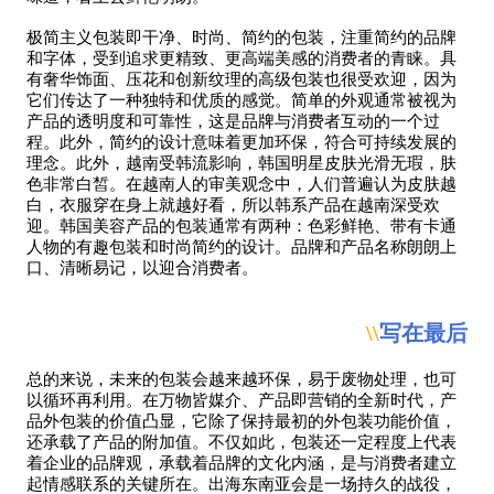
极简主义包装即干净、时尚、简约的包装，注重简约的品牌
和字体，受到追求更精致、更高端美感的消费者的青睐。具
有奢华饰面、压花和创新纹理的高级包装也很受欢迎，因为
它们传达了一种独特和优质的感觉。简单的外观通常被视为
产品的透明度和可靠性，这是品牌与消费者互动的一个过
程。此外，简约的设计意味着更加环保，符合可持续发展的
理念。此外，越南受韩流影响，韩国明星皮肤光滑无瑕，肤
色非常白皙。在越南人的审美观念中，人们普遍认为皮肤越
白，衣服穿在身上就越好看，所以韩系产品在越南深受欢
迎。韩国美容产品的包装通常有两种：色彩鲜艳、带有卡通
人物的有趣包装和时尚简约的设计。品牌和产品名称朗朗上
口、清晰易记，以迎合消费者。
\\
写在最后
总的来说，未来的包装会越来越环保，易于废物处理，也可
以循环再利用。在万物皆媒介、产品即营销的全新时代，产
品外包装的价值凸显，它除了保持最初的外包装功能价值，
还承载了产品的附加值。不仅如此，包装还一定程度上代表
着企业的品牌观，承载着品牌的文化内涵，是与消费者建立
起情感联系的关键所在。出海东南亚会是一场持久的战役，