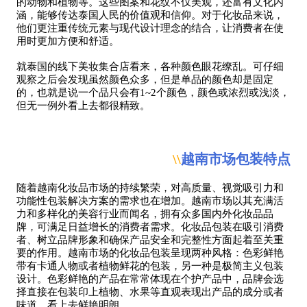
的动物和植物等。这些图案和花纹不仅美观，还富有文化内
涵，能够传达泰国人民的价值观和信仰。对于化妆品来说，
他们更注重传统元素与现代设计理念的结合，让消费者在使
用时更加方便和舒适。
就泰国的线下美妆集合店看来，各种颜色眼花缭乱。可仔细
观察之后会发现虽然颜色众多，但是单品的颜色却是固定
的，也就是说一个品只会有1~2个颜色，颜色或浓烈或浅淡，
但无一例外看上去都很精致。
\\
越南市场包装特点
随着越南化妆品市场的持续繁荣，对高质量、视觉吸引力和
功能性包装解决方案的需求也在增加。越南市场以其充满活
力和多样化的美容行业而闻名，拥有众多国内外化妆品品
牌，可满足日益增长的消费者需求。化妆品包装在吸引消费
者、树立品牌形象和确保产品安全和完整性方面起着至关重
要的作用。越南市场的化妆品包装呈现两种风格：色彩鲜艳
带有卡通人物或者植物鲜花的包装，另一种是极简主义包装
设计。色彩鲜艳的产品在常常体现在个护产品中，品牌会选
择直接在包装印上植物、水果等直观表现出产品的成分或者
味道，看上去鲜艳明朗。