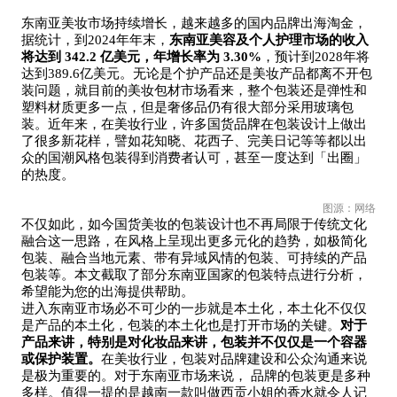
东南亚美妆市场持续增长，越来越多的国内品牌出海淘金，
据统计，到2024年年末，
东南亚美容及个人护理市场的收入
将达到 342.2 亿美元，年增长率为 3.30%
，预计到2028年将
达到389.6亿美元。无论是个护产品还是美妆产品都离不开包
装问题，就目前的美妆包材市场看来，整个包装还是弹性和
塑料材质更多一点，但是奢侈品仍有很大部分采用玻璃包
装。近年来，在美妆行业，许多国货品牌在包装设计上做出
了很多新花样，譬如花知晓、花西子、完美日记等等都以出
众的国潮风格包装得到消费者认可，甚至一度达到「出圈」
的热度。
图源：网络
不仅如此，如今国货美妆的包装设计也不再局限于传统文化
融合这一思路，在风格上呈现出更多元化的趋势，如极简化
包装、融合当地元素、带有异域风情的包装、可持续的产品
包装等。本文截取了部分东南亚国家的包装特点进行分析，
希望能为您的出海提供帮助。
进入东南亚市场必不可少的一步就是本土化，本土化不仅仅
是产品的本土化，包装的本土化也是打开市场的关键。
对于
产品来讲，特别是对化妆品来讲，包装并不仅仅是一个容器
或保护装置。
在美妆行业，包装对品牌建设和公众沟通来说
是极为重要的。对于东南亚市场来说， 品牌的包装更是多种
多样。值得一提的是越南一款叫做西贡小姐的香水就令人记