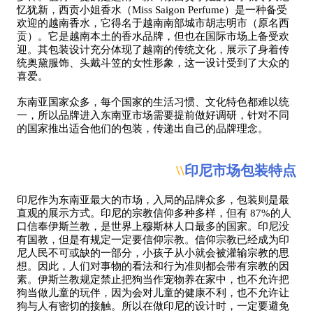
忆犹新，西贡小姐香水（Miss Saigon Perfume）是一种备受
欢迎的越南香水，它得名于越南南部城市胡志明市（原名西
贡）。它是越南本土的香水品牌，但也在国际市场上备受欢
迎。其包装设计充分体现了越南的传统文化，展示了身着传
统奥黛服饰、头戴斗笠的女性形象，这一设计受到了大众的
喜爱。
东南亚国家众多，每个国家的生活习惯、文化特色都难以统
一，所以品牌进入东南亚市场需要提前做好调研，针对不同
的国家推出适合他们的包装，传递出自己的品牌理念。
\\
印尼市场包装特点
印尼作为东南亚最大的市场，入局的品牌众多，包装则是最
直观的展示方式。印尼的宗教信仰多种多样，但有 87%的人
口信奉伊斯兰教，是世界上穆斯林人口最多的国家。印尼没
有国教，但是有规定一定要信仰宗教。信仰宗教已经成为印
尼人民不可或缺的一部分，小孩子从小就会被灌输宗教的思
想。因此，人们对事物的看法和行为准则都会带有宗教的因
素。伊斯兰教规定禁止把狗当作宠物养在家中，也不允许把
狗当做儿童的玩伴，因为会对儿童的健康不利，也不允许让
狗与人有密切的接触。所以在做印尼的设计时，一定要避免