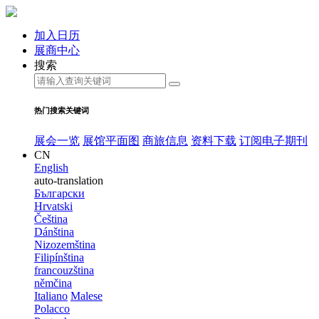
加入日历
展商中心
搜索
热门搜索关键词
展会一览
展馆平面图
商旅信息
资料下载
订阅电子期刊
CN
English
auto-translation
Български
Hrvatski
Čeština
Dánština
Nizozemština
Filipínština
francouzština
němčina
Italiano
Malese
Polacco