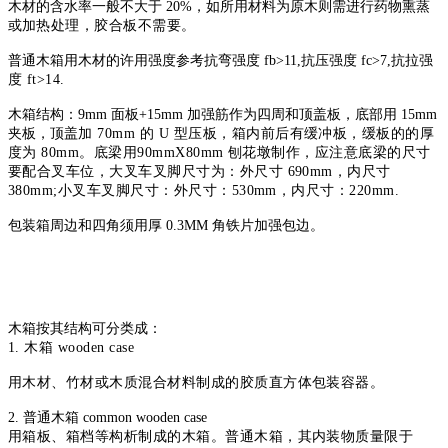
木材的含水率一般不大于 20%，如所用材料为原木则需进行药物熏蒸
或
加热处理，胶合板不需要。
普通木箱用木材的许用强度参考抗弯强度 fb>11,抗压强度 fc>7,抗拉强
度 ft>14.
木箱结构：9mm 面板+15mm 加强筋作为四周和顶盖板，底部用 15mm
夹板，顶
盖加 70mm 的 U 型压板，箱内前后有缓冲板，缓板的的厚
度为 80mm。底梁用
90mmX80mm 刨花墩制作，应注意底梁的尺寸
要配合叉车位，大叉车叉脚尺寸
为：外尺寸 690mm，内尺寸
380mm;小叉车叉脚尺寸：外尺寸：530mm，内尺寸：
220mm.
包装箱周边和四角须用厚 0.3MM 角铁片加强包边。
木箱按其结构可分类成：
1. 木箱 wooden case
用木材、竹材或木质混合材料制成的胶质直方体包装容器。
2. 普通木箱 common wooden case
用箱板、箱档等构析制成的木箱。普通木箱，其内装物质量限于