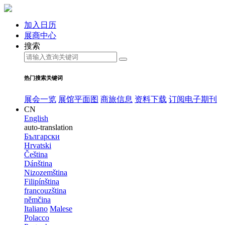
加入日历
展商中心
搜索
热门搜索关键词
展会一览
展馆平面图
商旅信息
资料下载
订阅电子期刊
CN
English
auto-translation
Български
Hrvatski
Čeština
Dánština
Nizozemština
Filipínština
francouzština
němčina
Italiano
Malese
Polacco