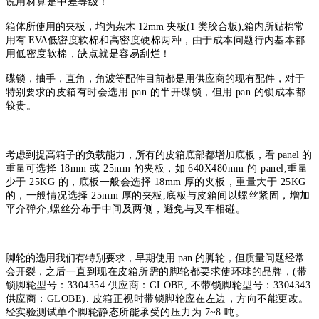
说用材算是中差
等级！
箱体所使用的夹板，均为杂木 12mm 夹板(1 类胶合板),箱内所贴棉常
用有 EVA
低密度软棉和高密度硬棉两种，由于成本问题行内基本都
用低密度软棉，缺
点就是容易刮烂！
碟锁，抽手，直角，角波等配件目前都是用供应商的现有配件，对于
特别要
求的皮箱有时会选用 pan 的半开碟锁，但用 pan 的锁成本都
较贵。
考虑到提高箱子的负载能力，所有的皮箱底部都增加底板，看 panel 的
重量
可选择 18mm 或 25mm 的夹板，如 640X480mm 的 panel,重量
少于 25KG 的，底
板一般会选择 18mm 厚的夹板，重量大于 25KG
的，一般情况选择 25mm 厚的夹
板,底板与皮箱间以螺丝紧固，增加
平介弹介,螺丝分布于中间及两侧，避免
与叉车相碰。
脚轮的选用我们有特别要求，早期使用 pan 的脚轮，但质量问题经常
会开裂，
之后一直到现在皮箱所需的脚轮都要求使环球的品牌，(带
锁脚轮型号：
3304354 供应商：GLOBE, 不带锁脚轮型号：3304343
供应商：GLOBE). 皮
箱正视时带锁脚轮应在左边，方向不能更改。
经实验测试单个脚轮静态所能
承受的压力为 7~8 吨。