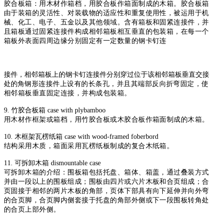
胶合板箱：用木材作箱档，用胶合板作箱面制成的木箱。胶合板箱
由
于装箱的灵活性、对装载物的适应性和重复使用性，被运用于机
械、化工、
电子、五金以及其他领域。含有箱板和固紧连接件，并
且箱板通过固紧连
接件构成相邻箱板相互垂直的包装箱，在每一个
箱板外表面四周边缘分别
固定有一定数量的钢卡钉连
接件，相邻箱板上的钢卡钉连接件分别穿过位于该相邻箱板垂直交接
处的
角钢形连接件上设有的长条孔，并且其端部反向折弯固定，使
相邻箱板垂
直固定连接，并构成包装箱。
9. 竹胶合板箱 case with plybamboo
用木材作框架或箱档，用竹胶合板或木胶合板作箱面制成的木箱。
10. 木框架瓦楞纸箱 case with wood-framed foberbord
结构采用木质，箱面采用瓦楞纸板制成的复合木纸箱。
11. 可拆卸木箱 dismountable case
可拆卸木箱的介绍：围板箱包括托盘、箱体、箱盖，通过叠装方式
并
由一段以上的围板组成；围板由四片或六片木板和合页组成；合
页固接于
相邻的两片木板的角部，页体下部具有向下延伸并向外弯
的合页脚，合页
脚内侧套接于托盘的角部外侧或下一段围板转角处
的合页上部外侧。