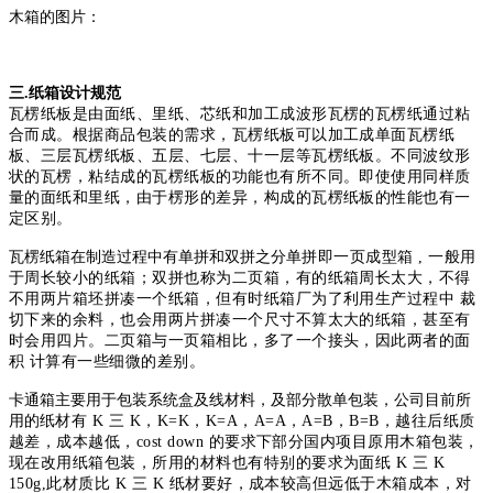
木箱的图片：
三.纸箱设计规范
瓦楞纸板是由面纸、里纸、芯纸和加工成波形瓦楞的瓦楞纸通过粘
合而
成。根据商品包装的需求，瓦楞纸板可以加工成单面瓦楞纸
板、三层瓦楞
纸板、五层、七层、十一层等瓦楞纸板。不同波纹形
状的瓦楞，粘结成的
瓦楞纸板的功能也有所不同。即使使用同样质
量的面纸和里纸，由于楞形
的差异，构成的瓦楞纸板的性能也有一
定区别。
瓦楞纸箱在制造过程中有单拼和双拼之分
单拼即一页成型箱 , 一般用
于周长较小的纸箱；双拼也称为二页箱，
有的纸箱周长太大，不得
不用两片箱坯拼凑一个纸箱，但有时纸箱厂为了
利用生产过程中 裁
切下来的余料，也会用两片拼凑一个尺寸不算太大的纸
箱，甚至有
时会用四片。二页箱与一页箱相比，多了一个接头，因此两者
的面
积 计算有一些细微的差别。
卡通箱主要用于包装系统盒及线材料，及部分散单包装，公司目前所
用的
纸材有 K 三 K，K=K，K=A，A=A，A=B，B=B，越往后纸质
越差，成本越低，
cost down 的要求下部分国内项目原用木箱包装，
现在改用纸箱包装，所
用的材料也有特别的要求为面纸 K 三 K
150g,此材质比 K 三 K 纸材要好，成本
较高但远低于木箱成本，对