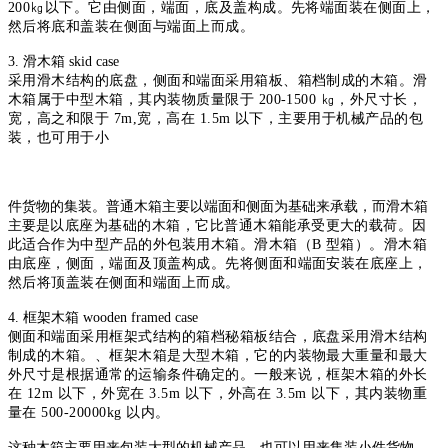
200
㎏以下。它由侧面，端面，底及盖构成。先将端面装在侧面上，
然后将底
和盖装在侧面与端面上而成。
3. 滑木箱 skid case
采用滑木结构的底盘，侧面和端面采用箱板、箱档制成的木箱。滑
木
箱属于中型木箱，其内装物质量限于 200-1500 ㎏，外尺寸长，
宽，高之和
限于 7m,宽，高在 1.5m 以下，主要用于机械产品的包
装，也可用于小
件货物的集装。普通木箱主要以端面和侧面为基础来承载，而滑木箱
主要
是以底座为基础的木箱，它比普通木箱能承受更大的载荷。因
此适合作为
中型产品的外包装用木箱。滑木箱（B 型箱）。滑木箱
由底座，侧面，端面
及顶盖构成。先将侧面和端面安装在底座上，
然后将顶盖装在侧面和端面
上而成。
4. 框架木箱 wooden framed case
侧面和端面采用框架式结构的箱档秘箱板结合，底盘采用滑木结构
制
成的木箱。、框架木箱是大型木箱，它的内装物最大重量和最大
外尺寸是
根据通常的运输条件确定的。一般来说，框架木箱的外长
在 12m 以下，外
宽在 3.5m 以下，外高在 3.5m 以下，其内装物重
量在 500-20000kg 以内。
这种木箱主要用来包装大型的机械产品，也可以用来集装小件货物。