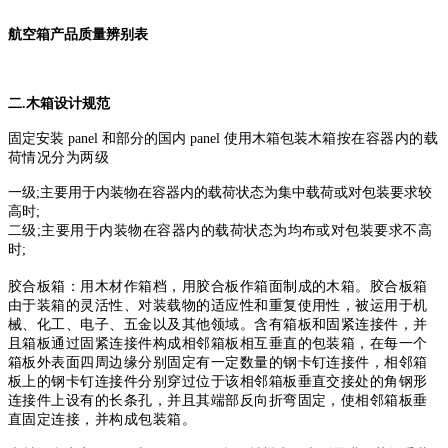
航空箱产品质量辨别表
二.木箱设计规范
固定安装 panel 和部分的国内 panel 使用木箱包装
木箱按在容器内的载
荷情况分为两级
一级;主要用于内装物在容器内的载荷状态为集中载荷或对包装要求较
高时;
二级;主要用于内装物在容器内的载荷状态为均布或对包装要求不高
时;
胶合板箱：用木材作箱档，用胶合板作箱面制成的木箱。胶合板箱
由于
装箱的灵活性、对装载物的适应性和重复使用性，被运用于机
械、化工、
电子、五金以及其他领域。含有箱板和固紧连接件，并
且箱板通过固紧
连接件构成相邻箱板相互垂直的包装箱，在每一个
箱板外表面四周边缘
分别固定有一定数量的钢卡钉连接件，相邻箱
板上的钢卡钉连接件分别
穿过位于该相邻箱板垂直交接处的角钢形
连接件上设有的长条孔，并且
其端部反向折弯固定，使相邻箱板垂
直固定连接，并构成包装箱。