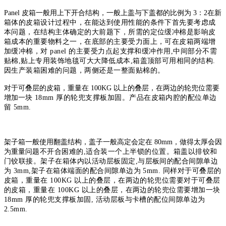
Panel 皮箱一般用上下开合结构，一般上盖与下盖都的比例为 3：2
在新
箱体的皮箱设计过程中，在能达到使用性能的条件下首先要考虑成
本问
题，在结构主体确定的大前题下，所需的定位缓冲棉是影响皮
箱成本的重要
物料之一，在底部的主要受力面上，可在皮箱两端增
加缓冲棉，对 panel 的
主要受力点起支撑和缓冲作用,中间部分不需
贴棉,贴上专用装饰地毯可大大
降低成本,箱盖顶部可用相同的结构.
因生产装箱困难的问题，两侧还是一整
面贴棉的。
对于可叠层的皮箱，重量在 100KG 以上的叠层，在两边的轮兜位需要
增加一
块 18mm 厚的轮兜支撑板加固。产品在皮箱内腔的配位单边
留 5mm.
架子箱一般使用翻盖结构，盖子一般高定会定在 80mm，做得太厚会因
为重量
问题不开合困难的,适合装一个上半锁的位置。箱盖以排铰和
门铰联接。架子
在箱体内以活动层板固定,与层板间的配合间隙单边
为 3mm,架子在箱体端面
的配合间隙单边为 5mm. 同样对于可叠层的
皮箱，重量在 100KG 以上的叠层，
在两边的轮兜位需要对于可叠层
的皮箱，重量在 100KG 以上的叠层，在两边
的轮兜位需要增加一块
18mm 厚的轮兜支撑板加固, 活动层板与卡槽的配位
间隙单边为
2.5mm.