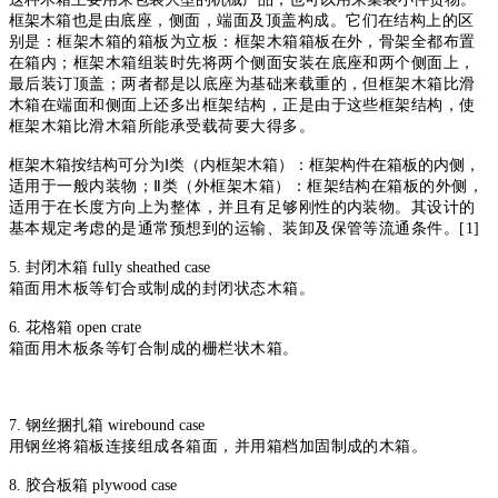
框架
木箱也是由底座，侧面，端面及顶盖构成。它们在结构上的区
别是：框架
木箱的箱板为立板：框架木箱箱板在外，骨架全都布置
在箱内；框架木箱
组装时先将两个侧面安装在底座和两个侧面上，
最后装订顶盖；两者都是
以底座为基础来载重的，但框架木箱比滑
木箱在端面和侧面上还多出框架
结构，正是由于这些框架结构，使
框架木箱比滑木箱所能承受载荷要大得
多。
框架木箱按结构可分为Ⅰ类（内框架木箱）：框架构件在箱板的内侧，
适用于一般内装物；Ⅱ类（外框架木箱）：框架结构在箱板的外侧，
适用
于在长度方向上为整体，并且有足够刚性的内装物。其设计的
基本规定考
虑的是通常预想到的运输、装卸及保管等流通条件。
[1]
5. 封闭木箱 fully sheathed case
箱面用木板等钉合或制成的封闭状态木箱。
6. 花格箱 open crate
箱面用木板条等钉合制成的栅栏状木箱。
7. 钢丝捆扎箱 wirebound case
用钢丝将箱板连接组成各箱面，并用箱档加固制成的木箱。
8. 胶合板箱 plywood case