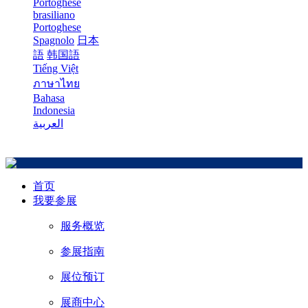
Portoghese
brasiliano
Portoghese
Spagnolo
日本
語
韩国語
Tiếng Việt
ภาษาไทย
Bahasa
Indonesia
العربية
首页
我要参展
服务概览
参展指南
展位预订
展商中心