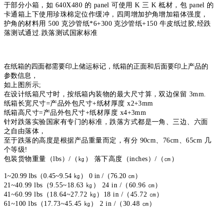
于部分小箱，如 640X480 的 panel 可使用 K 三 K 柢材，
包 panel 的
卡通箱上下使用珍珠棉定位作缓冲，四周增加护角增加箱体强度，
护
角的材料用 500 克沙管纸*6+300 克沙管纸+150 牛皮纸过胶,经跌
落测试通过.
跌落测试国家标准
在纸箱的四面都需要印上储运标记，纸箱的正面和后面要印上产品的
参数信息，
如上图所示;
在设计纸箱尺寸时，按纸箱内装物的最大尺寸算，双边保留 3mm.
纸箱长宽尺寸=产品外包尺寸+纸材厚度 x2+3mm
纸箱高尺寸=产品外包尺寸+纸材厚度 x4+3mm
针对跌落实验国家有专门的标准，跌落方式都是一角、三边、六面
之自由落体，
至于跌落的高度是根据产品重量而定，有分 90cm、76cm、65cm 几
个等级!
包装货物重量（lbs）/（㎏） 落下高度（inches）/（㎝）
1~20.99 lbs（0.45~9.54 ㎏） 0 in /（76.20 ㎝）
21~40.99 lbs（9.55~18.63 ㎏） 24 in /（60.96 ㎝）
41~60.99 lbs（18.64~27.72 ㎏）18 in /（45.72 ㎝）
61~100 lbs（17.73~45.45 ㎏） 2 in /（30.48 ㎝）