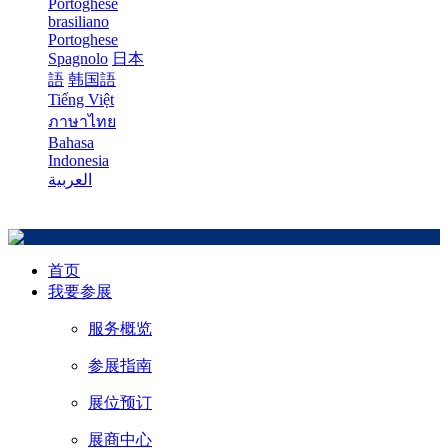
Portoghese
brasiliano
Portoghese
Spagnolo
日本
語
韩国語
Tiếng Việt
ภาษาไทย
Bahasa
Indonesia
العربية
首页
我要参展
服务概览
参展指南
展位预订
展商中心