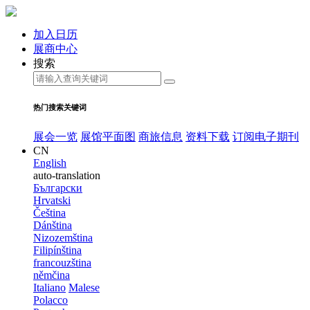
加入日历
展商中心
搜索
热门搜索关键词
展会一览
展馆平面图
商旅信息
资料下载
订阅电子期刊
CN
English
auto-translation
Български
Hrvatski
Čeština
Dánština
Nizozemština
Filipínština
francouzština
němčina
Italiano
Malese
Polacco