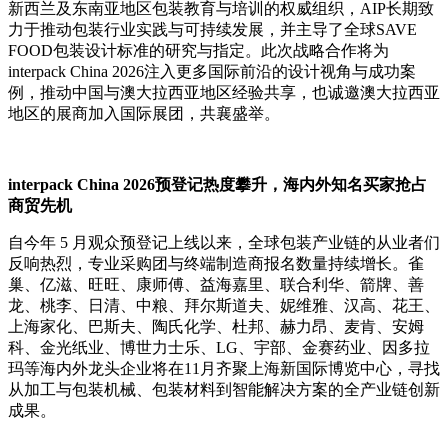
新西兰及东南亚地区包装教育与培训的权威组织，AIP长期致
力于推动包装行业实践与可持续发展，并主导了全球SAVE
FOOD包装设计标准的研究与指定。此次战略合作将为
interpack China 2026注入更多国际前沿的设计视角与成功案
例，推动中国与澳大拉西亚地区经验共享，也诚邀澳大拉西亚
地区的展商加入国际展团，共襄盛举。
interpack China 2026预登记热度攀升，海内外知名买家抢占
商贸先机
自今年 5 月观众预登记上线以来，全球包装产业链的从业者们
反响热烈，专业采购团与终端制造商报名数量持续增长。雀
巢、亿滋、旺旺、康师傅、益海嘉里、联合利华、箭牌、善
龙、桃李、日清、中粮、拜尔斯道夫、妮维雅、汉高、花王、
上海家化、巴斯夫、陶氏化学、杜邦、赫力昂、麦肯、安姆
科、金光纸业、博世力士乐、LG、宇部、金赛药业、因多拉
玛等海内外龙头企业将在11月齐聚上海新国际博览中心，寻找
从加工与包装机械、包装材料到智能解决方案的全产业链创新
成果。