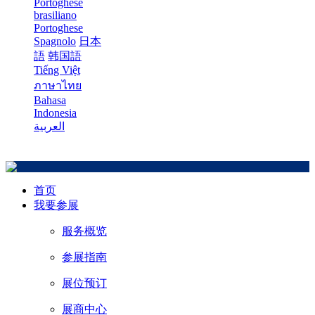
Portoghese
brasiliano
Portoghese
Spagnolo
日本
語
韩国語
Tiếng Việt
ภาษาไทย
Bahasa
Indonesia
العربية
首页
我要参展
服务概览
参展指南
展位预订
展商中心