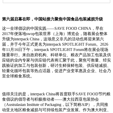
第六届启幕在即，中国站接力聚焦中国食品包装减损升级
这一全球倡议的中国实践——SAVE FOOD CHINA，早在
2017年便落地swop包装世界（上海）博览会，随着展会整体
升级为interpack China，这场意义非凡的活动也将迎来第六
届，并于今年正式更名为interpack SPOTLIGHT Forum。2026
年11月16日下午，interpack SPOTLIGHT Forum将在展会现场
隆重举行。来自政府机构、科研单位、粮农产品加工包装及供
应链的业内专家与供应链代表将汇聚于此，聚焦可衡量、经实
践验证的加工与包装创新，研讨生鲜保鲜包装、供应链减损、
轻量化循环包装等热点话题，促进产业变革惠及企业、社会乃
至全球粮食系统。
值得关注的是，interpack China将首度联手SAVE FOOD节约粮
食倡议的倡导者与积极推动者——澳大拉西亚包装协会
（Australasian Institute of Packaging，以下简称AIP），共同推
动亚太地区粮食减损与可持续包装产业发展。作为澳大利亚、