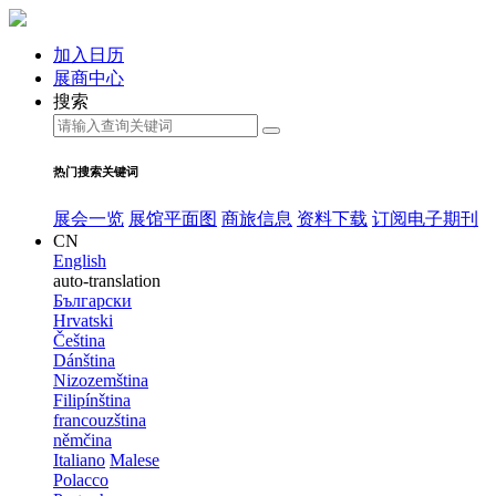
加入日历
展商中心
搜索
热门搜索关键词
展会一览
展馆平面图
商旅信息
资料下载
订阅电子期刊
CN
English
auto-translation
Български
Hrvatski
Čeština
Dánština
Nizozemština
Filipínština
francouzština
němčina
Italiano
Malese
Polacco